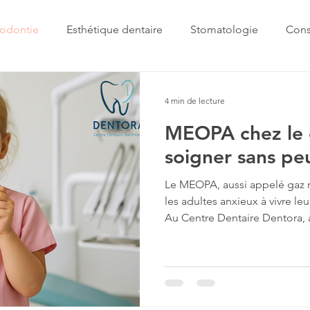
odontie
Esthétique dentaire
Stomatologie
Cons
ontie
Parodontie
Soins dentaires
Urgences dent
4 min de lecture
MEOPA chez le d
soigner sans pe
Le MEOPA, aussi appelé gaz re
les adultes anxieux à vivre le
Au Centre Dentaire Dentora, à
et notre pédodontiste utilise
offrir un confort optimal et d