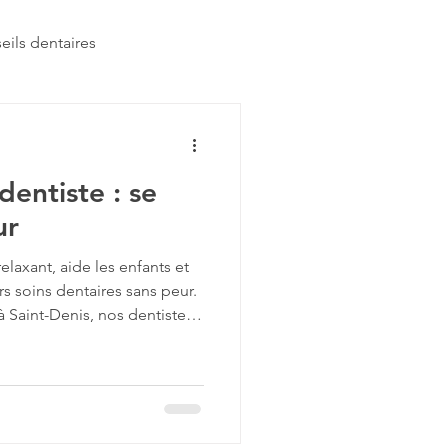
eils dentaires
aires
entiste : se
ur
laxant, aide les enfants et
urs soins dentaires sans peur.
 Saint-Denis, nos dentistes
nt cette sédation douce pour
es soins en toute sérénité.