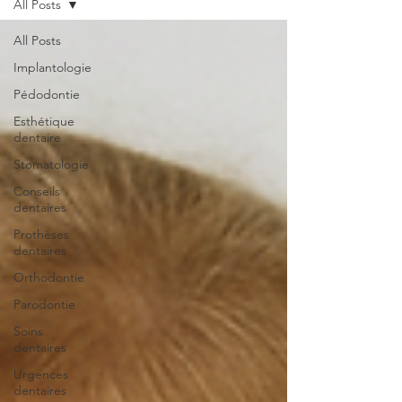
All Posts
All Posts
Implantologie
Pédodontie
Esthétique
dentaire
Stomatologie
Conseils
dentaires
Prothèses
dentaires
Orthodontie
Parodontie
Soins
dentaires
Urgences
dentaires