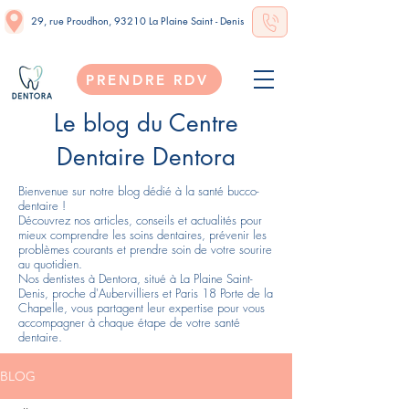
29, rue Proudhon, 93210 La Plaine Saint - Denis
PRENDRE RDV
Le blog du Centre
Dentaire Dentora
Bienvenue sur notre blog dédié à la santé bucco-
dentaire !
Découvrez nos articles, conseils et actualités pour
mieux comprendre les soins dentaires, prévenir les
problèmes courants et prendre soin de votre sourire
au quotidien.
Nos dentistes à Dentora, situé à La Plaine Saint-
Denis, proche d'Aubervilliers et Paris 18 Porte de la
Chapelle, vous partagent leur expertise pour vous
accompagner à chaque étape de votre santé
dentaire.
BLOG