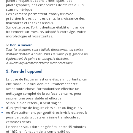
panoramiques et céphalométriques, des
photographies, des empreintes dentaires ou un
scan numérique.
Ces examens permettent d’analyser avec
précision la position des dents, la croissance des
mâchoires et les axes osseux.
Sur cette base, l’orthodontiste établit un plan de
traitement sur mesure, adapté à votre âge, votre
morphologie et vos attentes.
💡
Bon à savoir
Tous les examens sont réalisés directement au centre
dentaire Dentora à Saint Denis La Plaine (93), grâce à un
équipement de pointe en imagerie dentaire.
-> Aucun déplacement externe n’est nécessaire.
3. Pose de l’appareil
La pose de l’appareil est une étape importante, car
elle marque le vrai début du traitement actif.
Avant toute chose, l’orthodontiste effectue un
nettoyage complet de la surface dentaire, pour
assurer une pose stable et efficace.
Selon le plan retenu, il peut s’agir :
d’un système de bagues classiques ou linguales,
ou d’un traitement par gouttières invisibles, avec la
pose de petits taquets en résine translucide sur
certaines dents.
Le rendez-vous dure en général entre 45 minutes
et 1h30, en fonction de la complexité du