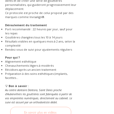
dents et de créer une série de gouttières
personnalisées, qui guideront progressivement leur
déplacement.
Ce protocole est proche de celui proposé par des
marques comme Invisalign®.
Déroulement du traitement
Port recommandé : 22 heures par jour, sauf pour
les repas
Gouttières changées tous les 10 à 14 jours
Résultats visibles en quelques mois à 2 ans, selon la
complexité
Rendez-vous de suivi pour ajustements réguliers
Pour qui ?
Alignement esthétique
Chevauchements légers à modérés
Récidives après un ancien traitement
Préparation à des soins esthétiques (implants,
facettes…
💡
Bon à savoir :
Au centre dentaire Dentora, Saint Denis proche
d'Aubervilliers les gouttières sont fabriquées à partir de
vos empreintes numériques, directement au cabinet. Le
suivi est assuré par un orthodontiste dédié.
En savoir plus en vidéos