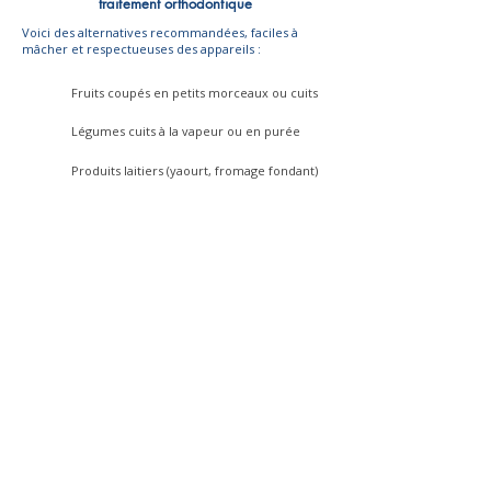
traitement orthodontique
Voici des alternatives recommandées, faciles à
mâcher et respectueuses des appareils :
Fruits coupés en petits morceaux ou cuits
Légumes cuits à la vapeur ou en purée
Produits laitiers (yaourt, fromage fondant)
Œufs, poissons, viandes tendres hachées
Pain de mie, pâtes, riz, soupes
Faut-il porter son appareil orthodontique en
continu pour qu’il soit efficace ?
Oui, pour que les dents se déplacent correctement,
la pression exercée par l’appareil doit être douce
mais constante. Cela signifie qu’il est essentiel de :
Porter vos aligneurs ou élastiques selon les
consignes (généralement 20 à 22 heures par jour)
Ne pas interrompre le port, même pour une
journée
Contacter rapidement votre orthodontiste en cas
de gêne, de casse ou de perte de l’appareil