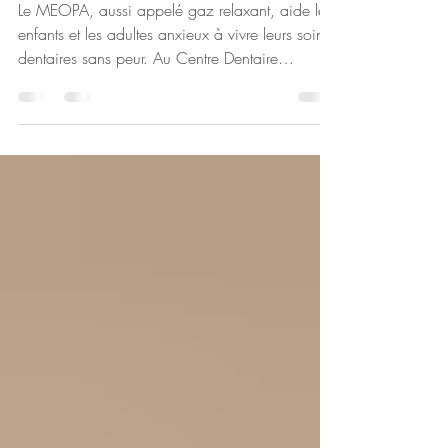
MEOPA chez le dentiste : se
soigner sans peur
Le MEOPA, aussi appelé gaz relaxant, aide les
enfants et les adultes anxieux à vivre leurs soins
dentaires sans peur. Au Centre Dentaire
Dentora, à Saint-Denis, nos dentistes et notre
pédodontiste utilisent cette sédation douce pour
offrir un confort optimal et des soins en toute
sérénité.