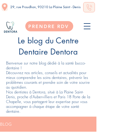
29, rue Proudhon, 93210 La Plaine Saint - Denis
PRENDRE RDV
Le blog du Centre
Dentaire Dentora
Bienvenue sur notre blog dédié à la santé bucco-
dentaire !
Découvrez nos articles, conseils et actualités pour
mieux comprendre les soins dentaires, prévenir les
problèmes courants et prendre soin de votre sourire
au quotidien.
Nos dentistes à Dentora, situé à La Plaine Saint-
Denis, proche d'Aubervilliers et Paris 18 Porte de la
Chapelle, vous partagent leur expertise pour vous
accompagner à chaque étape de votre santé
dentaire.
BLOG