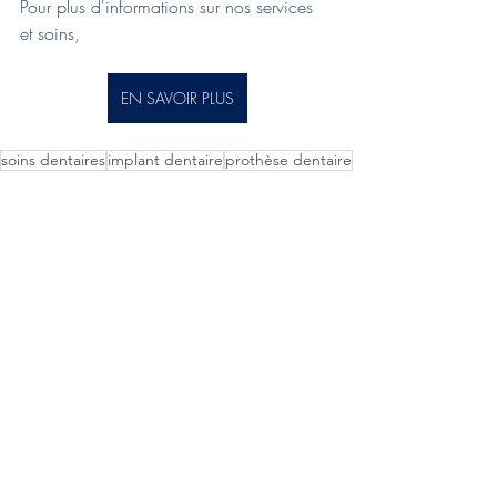
Pour plus d'informations sur nos services 
et soins,
EN SAVOIR PLUS
soins dentaires
implant dentaire
prothèse dentaire
implantologie dentaire
saint-denis
Implantologie
Posts récents
Voir tout