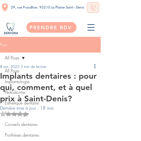
29, rue Proudhon, 93210 La Plaine Saint - Denis
PRENDRE RDV
Post
All Posts
8 avr. 2025
3 min de lecture
All Posts
Implants dentaires : pour
Implantologie
qui, comment, et à quel
Pédodontie
prix à Saint-Denis?
Esthétique dentaire
Dernière mise à jour :
18 mai
Stomatologie
Noté NaN étoiles sur 5.
Conseils dentaires
Prothèses dentaires