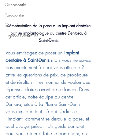
Orthodontie
Parodontie
Soins dentaires
Démonstration de la pose d’un implant dentaire 
par un implantologue au centre Dentora, à 
Urgences dentaires
Saint-Denis.
Vous envisagez de poser un 
implant 
dentaire à Saint-Denis
 mais vous ne savez 
pas exactement à quoi vous attendre ? 
Entre les questions de prix, de procédure 
et de résultats, il est normal de vouloir des 
réponses claires avant de se lancer. Dans 
cet article, notre équipe du centre 
Dentora, situé à La Plaine Saint-Denis, 
vous explique tout : à qui s’adresse 
l’implant, comment se déroule la pose, et 
quel budget prévoir. Un guide complet 
pour vous aider à faire le bon choix, en 