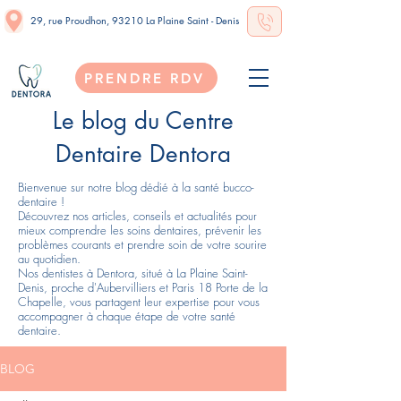
29, rue Proudhon, 93210 La Plaine Saint - Denis
PRENDRE RDV
Le blog du Centre
Dentaire Dentora
Bienvenue sur notre blog dédié à la santé bucco-
dentaire !
Découvrez nos articles, conseils et actualités pour
mieux comprendre les soins dentaires, prévenir les
problèmes courants et prendre soin de votre sourire
au quotidien.
Nos dentistes à Dentora, situé à La Plaine Saint-
Denis, proche d'Aubervilliers et Paris 18 Porte de la
Chapelle, vous partagent leur expertise pour vous
accompagner à chaque étape de votre santé
dentaire.
BLOG