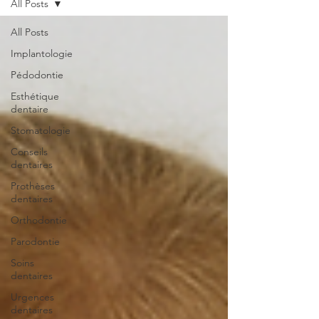
All Posts
All Posts
Implantologie
Pédodontie
Esthétique
dentaire
Stomatologie
Conseils
dentaires
Prothèses
dentaires
Orthodontie
Parodontie
Soins
dentaires
Urgences
dentaires