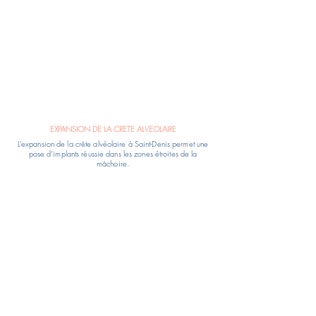
EXPANSION DE LA CRETE ALVEOLAIRE
L’expansion de la crête alvéolaire à Saint-Denis permet une
pose d’implants réussie dans les zones étroites de la
mâchoire.