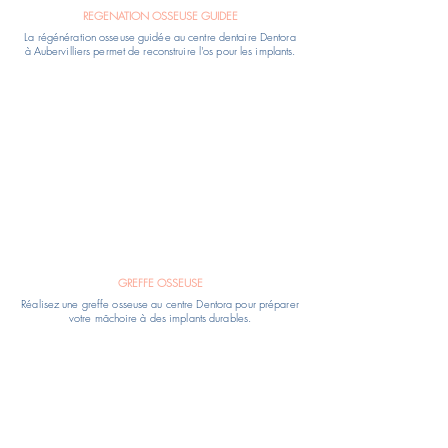
REGENATION OSSEUSE GUIDEE
La régénération osseuse guidée au centre dentaire Dentora
à Aubervilliers permet de reconstruire l'os pour les implants.
GREFFE OSSEUSE
Réalisez une greffe osseuse au centre Dentora pour préparer
votre mâchoire à des implants durables.