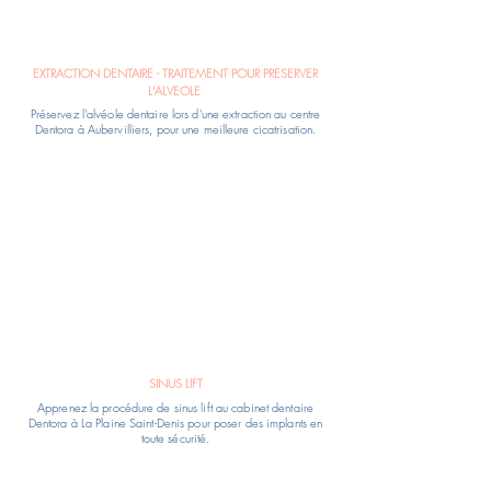
EXTRACTION DENTAIRE - TRAITEMENT POUR PRESERVER
L'ALVEOLE
Préservez l'alvéole dentaire lors d'une extraction au centre
Dentora à Aubervilliers, pour une meilleure cicatrisation.
SINUS LIFT
Apprenez la procédure de sinus lift au cabinet dentaire
Dentora à La Plaine Saint-Denis pour poser des implants en
toute sécurité.