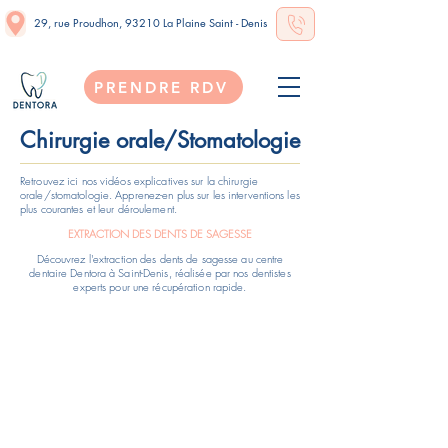
29, rue Proudhon, 93210 La Plaine Saint - Denis
PRENDRE RDV
Chirurgie orale/Stomatologie
Retrouvez ici nos vidéos explicatives sur la chirurgie
orale/stomatologie. Apprenez-en plus sur les interventions les
plus courantes et leur déroulement.
EXTRACTION DES DENTS DE SAGESSE
Découvrez l'extraction des dents de sagesse au centre
dentaire Dentora à Saint-Denis, réalisée par nos dentistes
experts pour une récupération rapide.